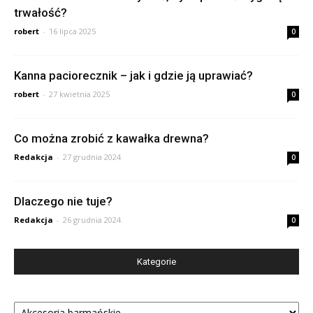
trwałość?
robert
-
16 lipca 2025
0
Kanna paciorecznik – jak i gdzie ją uprawiać?
robert
-
27 kwietnia 2025
0
Co można zrobić z kawałka drewna?
Redakcja
-
27 grudnia 2024
0
Dlaczego nie tuje?
Redakcja
-
26 grudnia 2024
0
Kategorie
Kategorie