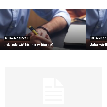
BIURKA DLA GRACZY
BIURKA DLA 
Jak ustawić biurko w biurze?
Jaka wiel