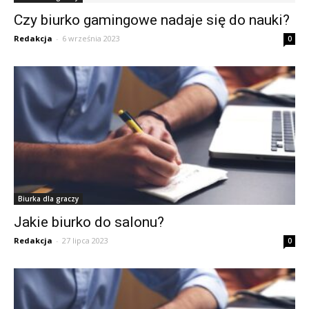
Czy biurko gamingowe nadaje się do nauki?
Redakcja
-
6 września 2023
0
Biurka dla graczy
Jakie biurko do salonu?
Redakcja
-
27 lipca 2023
0