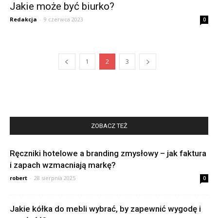
Jakie może być biurko?
Redakcja
-
9 czerwca 2023
0
1
2
3
ZOBACZ TEŻ
Ręczniki hotelowe a branding zmysłowy – jak faktura
i zapach wzmacniają markę?
robert
-
28 sierpnia 2025
0
Jakie kółka do mebli wybrać, by zapewnić wygodę i