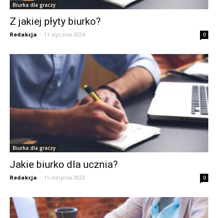
Biurka dla graczy
Z jakiej płyty biurko?
Redakcja
-
11 stycznia 2024
0
Biurka dla graczy
Jakie biurko dla ucznia?
Redakcja
-
15 sierpnia 2023
0