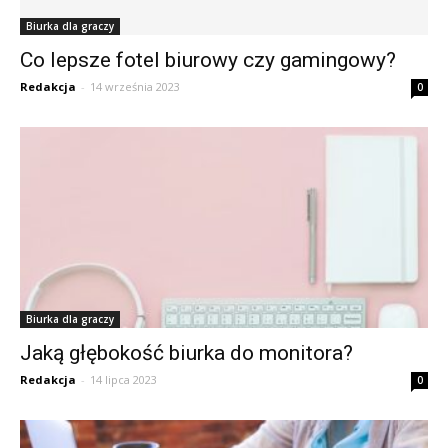
Biurka dla graczy
Co lepsze fotel biurowy czy gamingowy?
Redakcja
-
14 września 2023
0
Biurka dla graczy
Jaką głębokość biurka do monitora?
Redakcja
-
14 lipca 2023
0