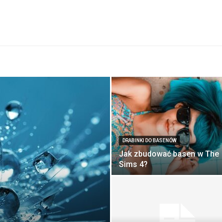
DRABINKI DO BASENÓW
Jak zbudować basen w The
Sims 4?