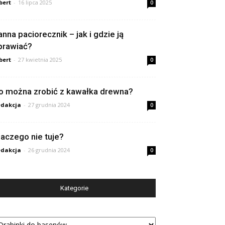
bert
-
16 lipca 2025
0
anna paciorecznik – jak i gdzie ją
prawiać?
bert
-
27 kwietnia 2025
0
o można zrobić z kawałka drewna?
dakcja
-
27 grudnia 2024
0
laczego nie tuje?
dakcja
-
26 grudnia 2024
0
Kategorie
tegorie