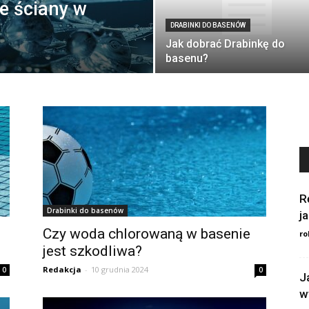
e ściany w
DRABINKI DO BASENÓW
Jak dobrać Drabinkę do
basenu?
R
Drabinki do basenów
j
Czy woda chlorowaną w basenie
ro
jest szkodliwa?
Redakcja
-
10 grudnia 2024
0
0
J
w