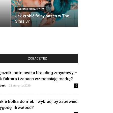
DRABINKI DO BASENÓW
Jak zrobić fajny basen w The
Sims 3?
ZOBACZ TEŻ
ęczniki hotelowe a branding zmysłowy –
ak faktura i zapach wzmacniają markę?
bert
-
28 sierpnia 2025
0
akie kółka do mebli wybrać, by zapewnić
ygodę i trwałość?