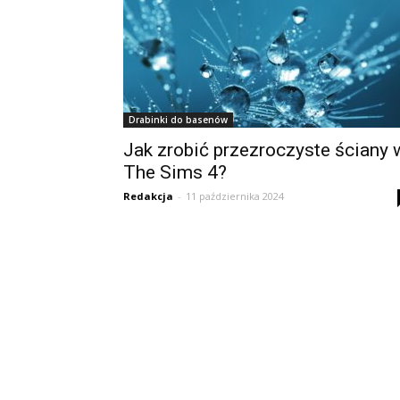
Drabinki do basenów
Jak zrobić przezroczyste ściany 
The Sims 4?
Redakcja
-
11 października 2024