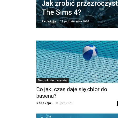
Jak zrobić przezroczyst
The Sims 4?
Redakcja
-
11 października 2024
Drabinki do basenów
Co jaki czas daje się chlor do
basenu?
Redakcja
-
30 lipca 2023