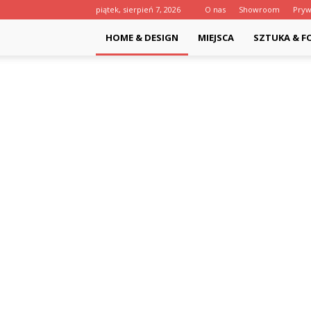
piątek, sierpień 7, 2026
O nas
Showroom
Pryw
HOME & DESIGN
MIEJSCA
SZTUKA & F