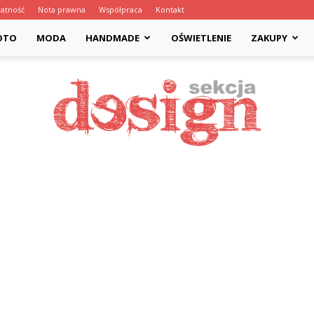
atność
Nota prawna
Współpraca
Kontakt
OTO
MODA
HANDMADE
OŚWIETLENIE
ZAKUPY
Designsekcja