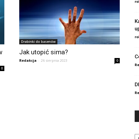
ro
K
u
ro
Drabinki do basenów
w
Jak utopić sima?
C
Redakcja
-
26 sierpnia 2023
0
Re
0
D
Re
Ka