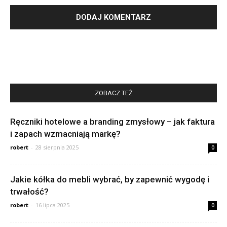
ZOBACZ TEŻ
Ręczniki hotelowe a branding zmysłowy – jak faktura
i zapach wzmacniają markę?
robert
-
28 sierpnia 2025
0
Jakie kółka do mebli wybrać, by zapewnić wygodę i
trwałość?
robert
-
16 lipca 2025
0