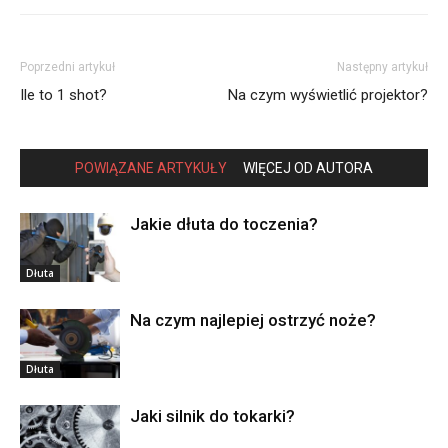
Poprzedni artykuł
Następny artykuł
Ile to 1 shot?
Na czym wyświetlić projektor?
POWIĄZANE ARTYKUŁY
WIĘCEJ OD AUTORA
Jakie dłuta do toczenia?
Dłuta
Na czym najlepiej ostrzyć noże?
Dłuta
Jaki silnik do tokarki?