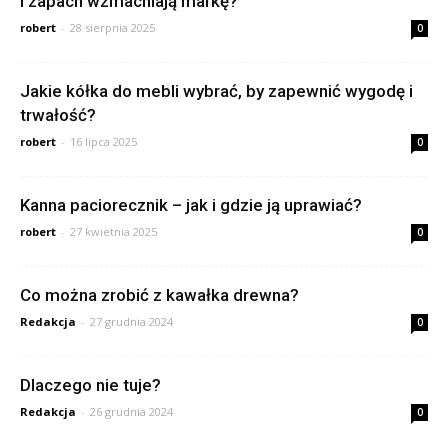
i zapach wzmacniają markę?
robert
-
28 sierpnia 2025
0
Jakie kółka do mebli wybrać, by zapewnić wygodę i
trwałość?
robert
-
16 lipca 2025
0
Kanna paciorecznik – jak i gdzie ją uprawiać?
robert
-
27 kwietnia 2025
0
Co można zrobić z kawałka drewna?
Redakcja
-
27 grudnia 2024
0
Dlaczego nie tuje?
Redakcja
-
26 grudnia 2024
0