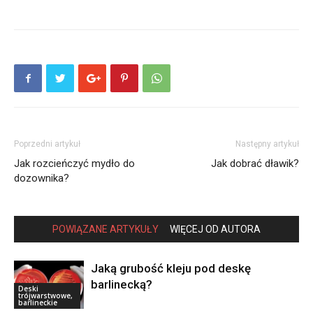
Poprzedni artykuł
Następny artykuł
Jak rozcieńczyć mydło do
Jak dobrać dławik?
dozownika?
POWIĄZANE ARTYKUŁY
WIĘCEJ OD AUTORA
Jaką grubość kleju pod deskę
barlinecką?
Deski
trójwarstwowe,
barlineckie