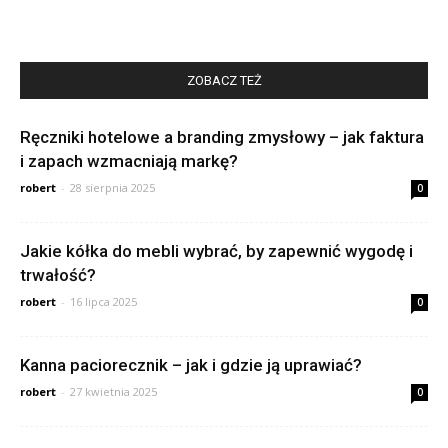
ZOBACZ TEŻ
Ręczniki hotelowe a branding zmysłowy – jak faktura
i zapach wzmacniają markę?
robert
-
28 sierpnia 2025
0
Jakie kółka do mebli wybrać, by zapewnić wygodę i
trwałość?
robert
-
16 lipca 2025
0
Kanna paciorecznik – jak i gdzie ją uprawiać?
robert
-
27 kwietnia 2025
0