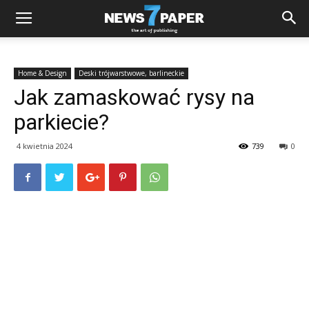
Home & Design
Deski trójwarstwowe, barlineckie
Jak zamaskować rysy na
parkiecie?
4 kwietnia 2024
739
0