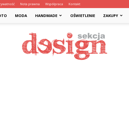
rywatność
Nota prawna
Współpraca
Kontakt
OTO
MODA
HANDMADE
OŚWIETLENIE
ZAKUPY
Designsekcja