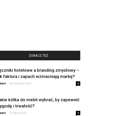
ZOBACZ TEŻ
ęczniki hotelowe a branding zmysłowy –
ak faktura i zapach wzmacniają markę?
bert
-
28 sierpnia 2025
0
akie kółka do mebli wybrać, by zapewnić
ygodę i trwałość?
bert
-
16 lipca 2025
0