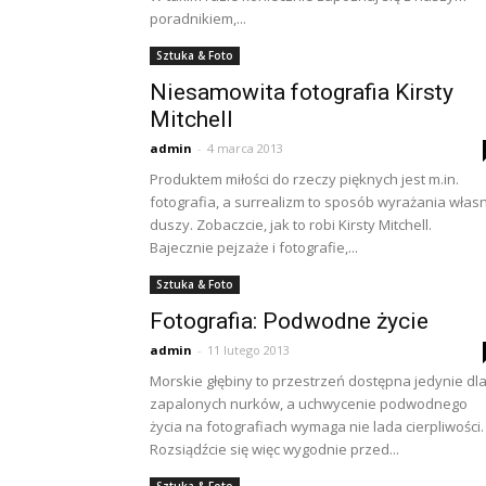
poradnikiem,...
Sztuka & Foto
Niesamowita fotografia Kirsty
Mitchell
admin
-
4 marca 2013
Produktem miłości do rzeczy pięknych jest m.in.
fotografia, a surrealizm to sposób wyrażania włas
duszy. Zobaczcie, jak to robi Kirsty Mitchell.
Bajecznie pejzaże i fotografie,...
Sztuka & Foto
Fotografia: Podwodne życie
admin
-
11 lutego 2013
Morskie głębiny to przestrzeń dostępna jedynie dl
zapalonych nurków, a uchwycenie podwodnego
życia na fotografiach wymaga nie lada cierpliwości.
Rozsiądźcie się więc wygodnie przed...