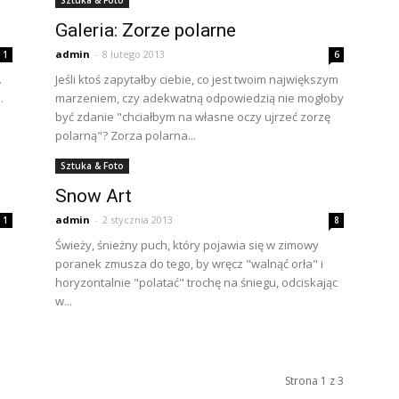
Sztuka & Foto
Galeria: Zorze polarne
admin
-
8 lutego 2013
1
6
.
Jeśli ktoś zapytałby ciebie, co jest twoim największym
.
marzeniem, czy adekwatną odpowiedzią nie mogłoby
być zdanie "chciałbym na własne oczy ujrzeć zorzę
polarną"? Zorza polarna...
Sztuka & Foto
Snow Art
admin
-
2 stycznia 2013
1
8
Świeży, śnieżny puch, który pojawia się w zimowy
poranek zmusza do tego, by wręcz "walnąć orła" i
horyzontalnie "polatać" trochę na śniegu, odciskając
w...
Strona 1 z 3