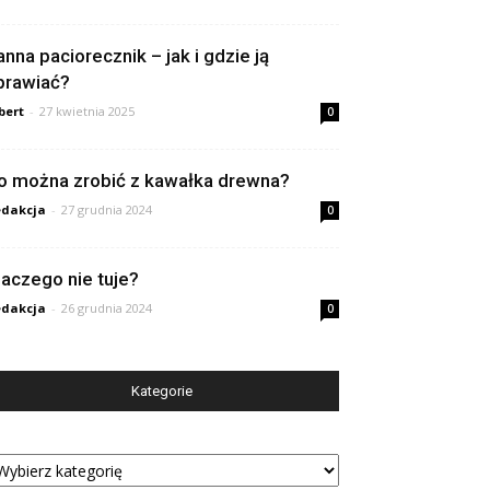
anna paciorecznik – jak i gdzie ją
prawiać?
bert
-
27 kwietnia 2025
0
o można zrobić z kawałka drewna?
dakcja
-
27 grudnia 2024
0
laczego nie tuje?
dakcja
-
26 grudnia 2024
0
Kategorie
tegorie