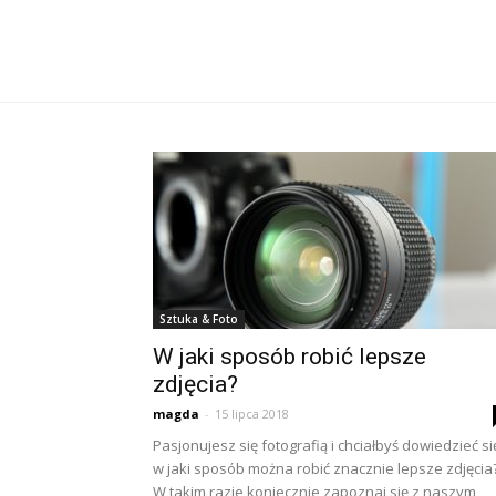
Sztuka & Foto
W jaki sposób robić lepsze
zdjęcia?
magda
-
15 lipca 2018
Pasjonujesz się fotografią i chciałbyś dowiedzieć si
w jaki sposób można robić znacznie lepsze zdjęcia
W takim razie koniecznie zapoznaj się z naszym