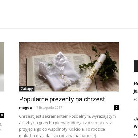
R
Zakupy
j
Popularne prezenty na chrzest
ro
magda
-
7 listopada 2017
0
0
Chrzest jest sakramentem kościelnym, wyrażającym
J
akt zbycia grzechu pierworodnego z dziecka oraz
ę,
w
przyjęcia go do wspólnoty Kościoła. To rodzice
?
ro
malucha oraz dalsza rodzina najbardziej...