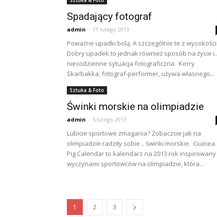
Sztuka & Foto
Spadający fotograf
admin
-
11 lutego 2013
Poważne upadki bolą. A szczególnie te z wysokości
Dobry upadek to jednak również sposób na życie i..
niecodzienne sytuacja fotograficzna. Kerry
Skarbakka, fotograf-performer, używa własnego...
Sztuka & Foto
Świnki morskie na olimpiadzie
admin
-
6 lutego 2013
Lubicie sportowe zmagania? Zobaczcie jak na
olimpiadzie radziły sobie... świnki morskie. Guinea
Pig Calendar to kalendarz na 2013 rok inspirowany
wyczynami sportowców na olimpiadzie, która...
1
2
3