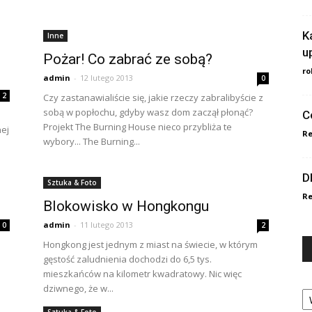
K
Inne
u
Pożar! Co zabrać ze sobą?
ro
admin
-
12 lutego 2013
0
2
Czy zastanawialiście się, jakie rzeczy zabralibyście z
sobą w popłochu, gdyby wasz dom zaczął płonąć?
C
Projekt The Burning House nieco przybliża te
nej
Re
wybory... The Burning...
D
Sztuka & Foto
Re
Blokowisko w Hongkongu
admin
-
11 lutego 2013
0
2
a
Hongkong jest jednym z miast na świecie, w którym
gęstość zaludnienia dochodzi do 6,5 tys.
mieszkańców na kilometr kwadratowy. Nic więc
Ka
dziwnego, że w...