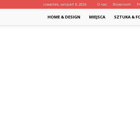
czwartek, sierpień 6, 2026
O nas
Showroom
P
HOME & DESIGN
MIEJSCA
SZTUKA & F