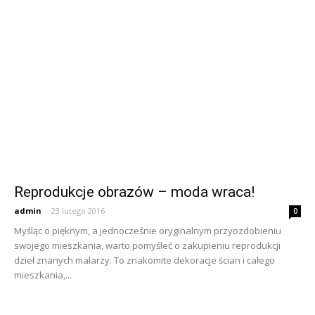
Reprodukcje obrazów – moda wraca!
admin
-
23 lutego 2016
0
Myśląc o pięknym, a jednocześnie oryginalnym przyozdobieniu
swojego mieszkania, warto pomyśleć o zakupieniu reprodukcji
dzieł znanych malarzy. To znakomite dekoracje ścian i całego
mieszkania,...