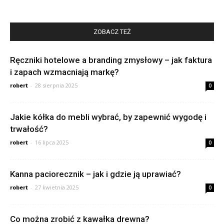
ZOBACZ TEŻ
Ręczniki hotelowe a branding zmysłowy – jak faktura
i zapach wzmacniają markę?
robert
-
28 sierpnia 2025
0
Jakie kółka do mebli wybrać, by zapewnić wygodę i
trwałość?
robert
-
16 lipca 2025
0
Kanna paciorecznik – jak i gdzie ją uprawiać?
robert
-
27 kwietnia 2025
0
Co można zrobić z kawałka drewna?