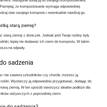
kamieni. Następnie dodaj ją do swojego kompostownika,
. Pamiętaj, że kompostowanie wymaga odpowiedniej
rawdzaj stan swojego kompostu i ewentualnie nawilżaj go.
tką starą ziemię?
arą ziemię z doniczek. Jednak jeśli Twoje rośliny były
odniki, lepiej nie dodawać ich ziemi do kompostu. W takim
kosza na odpady.
 do sadzenia
ona i nie zawiera szkodników czy chorób, możesz ją
roślin. Wystarczy ją odpowiednio przygotować, dodając do
 nową ziemią. W ten sposób stworzysz idealne podłoże dla
adników odżywczych z poprzedniej ziemi.
mię do sadzenia?