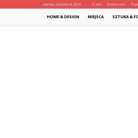
sobota, sierpień 8, 2026
O nas
Showroom
Pry
HOME & DESIGN
MIEJSCA
SZTUKA & F