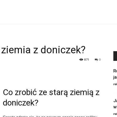
ą ziemia z doniczek?
871
0
R
j
ro
Co zrobić ze starą ziemią z
doniczek?
J
w
ro