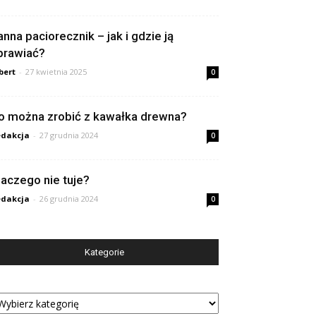
anna paciorecznik – jak i gdzie ją
prawiać?
bert
-
27 kwietnia 2025
0
o można zrobić z kawałka drewna?
dakcja
-
27 grudnia 2024
0
laczego nie tuje?
dakcja
-
26 grudnia 2024
0
Kategorie
tegorie