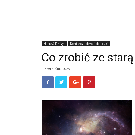
Home & Design
Donice ogrodowe i doniczki
Co zrobić ze star
15 września 2023