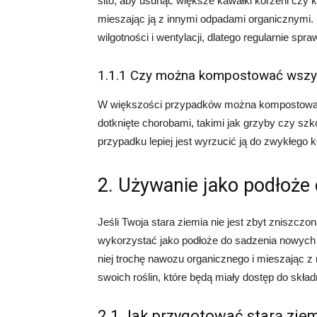
sito, aby usunąć większe kawałki korzeni czy 
mieszając ją z innymi odpadami organicznymi
wilgotności i wentylacji, dlatego regularnie sp
1.1.1 Czy można kompostować wszys
W większości przypadków można kompostować st
dotknięte chorobami, takimi jak grzyby czy szk
przypadku lepiej jest wyrzucić ją do zwykłego 
2. Używanie jako podłoże
Jeśli Twoja stara ziemia nie jest zbyt zniszcz
wykorzystać jako podłoże do sadzenia nowych 
niej trochę nawozu organicznego i mieszając z
swoich roślin, które będą miały dostęp do skł
2.1 Jak przygotować starą zie