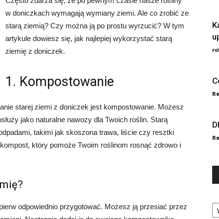
Często zdarza się, że po pewnym czasie nasze rośliny
w doniczkach wymagają wymiany ziemi. Ale co zrobić ze
K
starą ziemią? Czy można ją po prostu wyrzucić? W tym
u
artykule dowiesz się, jak najlepiej wykorzystać starą
ro
ziemię z doniczek.
1. Kompostowanie
C
Re
nie starej ziemi z doniczek jest kompostowanie. Możesz
służy jako naturalne nawozy dla Twoich roślin. Starą
D
padami, takimi jak skoszona trawa, liście czy resztki
Re
kompost, który pomoże Twoim roślinom rosnąć zdrowo i
emię?
Ka
pierw odpowiednio przygotować. Możesz ją przesiać przez