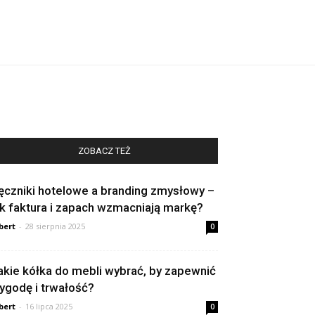
ZOBACZ TEŻ
ęczniki hotelowe a branding zmysłowy –
ak faktura i zapach wzmacniają markę?
bert
-
28 sierpnia 2025
0
akie kółka do mebli wybrać, by zapewnić
ygodę i trwałość?
bert
-
16 lipca 2025
0