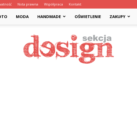
watność
Nota prawna
Współpraca
Kontakt
OTO
MODA
HANDMADE
OŚWIETLENIE
ZAKUPY
Designsekcja