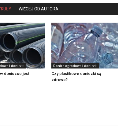
YKUŁY
WIĘCEJ OD AUTORA
dowe i doniczki
Donice ogrodowe i doniczki
w doniczce jest
Czy plastikowe doniczki są
zdrowe?