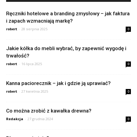
Ręczniki hotelowe a branding zmysłowy – jak faktura
i zapach wzmacniają markę?
robert
-
28 sierpnia 2025
0
Jakie kółka do mebli wybrać, by zapewnić wygodę i
trwałość?
robert
-
16 lipca 2025
0
Kanna paciorecznik – jak i gdzie ją uprawiać?
robert
-
27 kwietnia 2025
0
Co można zrobić z kawałka drewna?
Redakcja
-
27 grudnia 2024
0