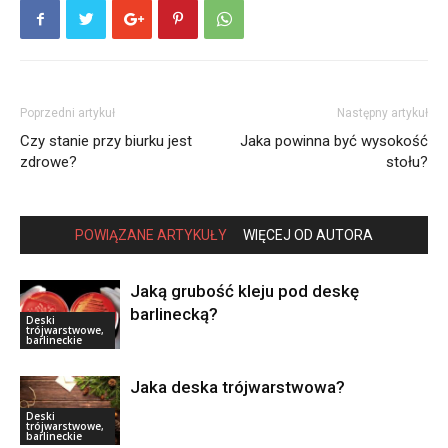
Poprzedni artykuł
Następny artykuł
Czy stanie przy biurku jest
Jaka powinna być wysokość
zdrowe?
stołu?
POWIĄZANE ARTYKUŁY
WIĘCEJ OD AUTORA
Jaką grubość kleju pod deskę
barlinecką?
Deski
trójwarstwowe,
barlineckie
Jaka deska trójwarstwowa?
Deski
trójwarstwowe,
barlineckie