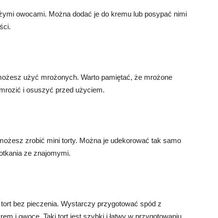
eżymi owocami. Można dodać je do kremu lub posypać nimi
ści.
 możesz użyć mrożonych. Warto pamiętać, że mrożone
zmrozić i osuszyć przed użyciem.
możesz zrobić mini torty. Można je udekorować tak samo
spotkania ze znajomymi.
ć tort bez pieczenia. Wystarczy przygotować spód z
rem i owoce. Taki tort jest szybki i łatwy w przygotowaniu.