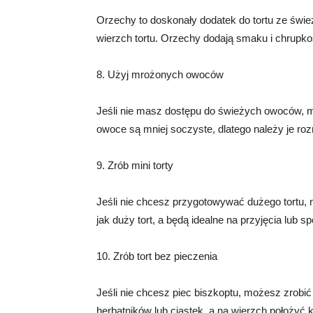
Orzechy to doskonały dodatek do tortu ze świ
wierzch tortu. Orzechy dodają smaku i chrupko
8. Użyj mrożonych owoców
Jeśli nie masz dostępu do świeżych owoców,
owoce są mniej soczyste, dlatego należy je ro
9. Zrób mini torty
Jeśli nie chcesz przygotowywać dużego tortu, 
jak duży tort, a będą idealne na przyjęcia lub 
10. Zrób tort bez pieczenia
Jeśli nie chcesz piec biszkoptu, możesz zrobi
herbatników lub ciastek, a na wierzch położyć k