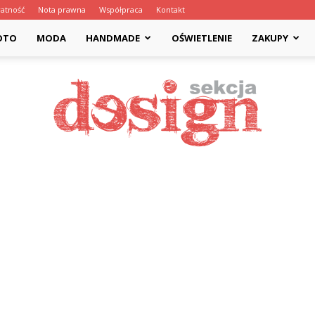
atność
Nota prawna
Współpraca
Kontakt
OTO
MODA
HANDMADE
OŚWIETLENIE
ZAKUPY
Designsekcja