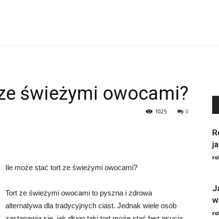
t ze świeżymi owocami?
1025
0
R
j
ro
Ile może stać tort ze świeżymi owocami?
J
Tort ze świeżymi owocami to pyszna i zdrowa
w
alternatywa dla tradycyjnych ciast. Jednak wiele osób
ro
zastanawia się, jak długo taki tort może stać bez psucia