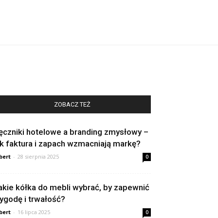
ZOBACZ TEŻ
ęczniki hotelowe a branding zmysłowy –
ak faktura i zapach wzmacniają markę?
bert
-
28 sierpnia 2025
0
akie kółka do mebli wybrać, by zapewnić
ygodę i trwałość?
bert
-
16 lipca 2025
0