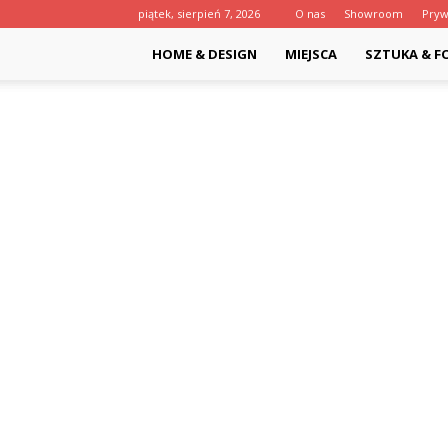
piątek, sierpień 7, 2026
O nas
Showroom
Pryw
HOME & DESIGN
MIEJSCA
SZTUKA & F