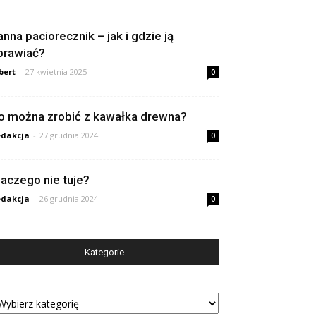
anna paciorecznik – jak i gdzie ją
prawiać?
bert
-
27 kwietnia 2025
0
o można zrobić z kawałka drewna?
dakcja
-
27 grudnia 2024
0
laczego nie tuje?
dakcja
-
26 grudnia 2024
0
Kategorie
tegorie