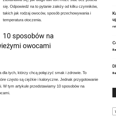
się. Odpowiedź na to pytanie zależy od kilku czynników,
K
takich jak rodzaj owoców, sposób przechowywania i
u
temperatura otoczenia.
ro
10 sposobów na
C
świeżymi owocami
Re
D
 dla tych, którzy chcą połączyć smak i zdrowie. To
Re
które często są ciężkie i kaloryczne. Jednak przygotowanie
agi. W tym artykule przedstawiamy 10 sposobów na
ocami.
Ka