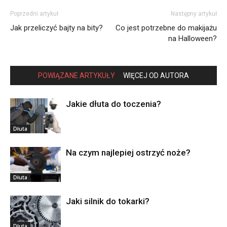
Poprzedni artykuł
Następny artykuł
Jak przeliczyć bajty na bity?
Co jest potrzebne do makijażu
na Halloween?
POWIĄZANE ARTYKUŁY
WIĘCEJ OD AUTORA
Jakie dłuta do toczenia?
Dłuta
Na czym najlepiej ostrzyć noże?
Dłuta
Jaki silnik do tokarki?
Dłuta