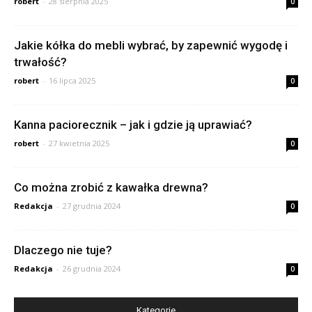
robert
-
28 sierpnia 2025
0
Jakie kółka do mebli wybrać, by zapewnić wygodę i
trwałość?
robert
-
16 lipca 2025
0
Kanna paciorecznik – jak i gdzie ją uprawiać?
robert
-
27 kwietnia 2025
0
Co można zrobić z kawałka drewna?
Redakcja
-
27 grudnia 2024
0
Dlaczego nie tuje?
Redakcja
-
26 grudnia 2024
0
Kategorie