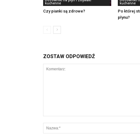
Dozowniki na płyn i zmywaki
Dozowniki n
kuchenne
kuchenne
Czy pianki są zdrowe?
Po której s
płynu?
ZOSTAW ODPOWIEDŹ