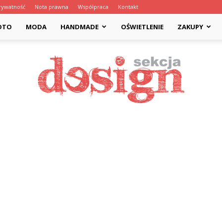
rywatność
Nota prawna
Współpraca
Kontakt
OTO
MODA
HANDMADE
OŚWIETLENIE
ZAKUPY
Designsekcja