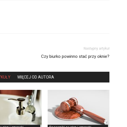
Następny artykuł
Czy biurko powinno stać przy oknie?
YKUŁY
WIĘCEJ OD AUTORA