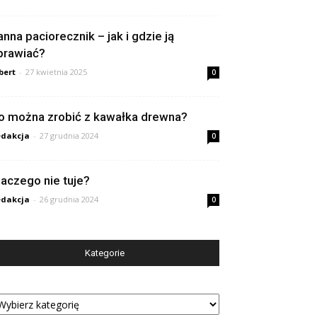
anna paciorecznik – jak i gdzie ją
prawiać?
bert
-
27 kwietnia 2025
0
o można zrobić z kawałka drewna?
dakcja
-
27 grudnia 2024
0
laczego nie tuje?
dakcja
-
26 grudnia 2024
0
Kategorie
tegorie