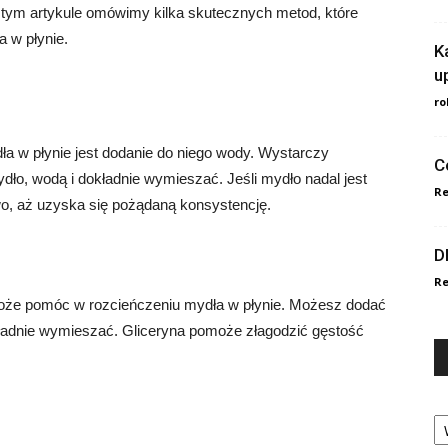
 W tym artykule omówimy kilka skutecznych metod, które
 w płynie.
K
u
ro
 w płynie jest dodanie do niego wody. Wystarczy
C
mydło, wodą i dokładnie wymieszać. Jeśli mydło nadal jest
Re
o, aż uzyska się pożądaną konsystencję.
D
Re
 może pomóc w rozcieńczeniu mydła w płynie. Możesz dodać
dokładnie wymieszać. Gliceryna pomoże złagodzić gęstość
Ka