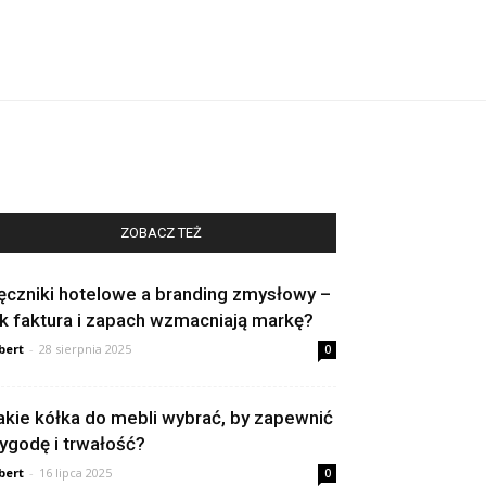
ZOBACZ TEŻ
ęczniki hotelowe a branding zmysłowy –
ak faktura i zapach wzmacniają markę?
bert
-
28 sierpnia 2025
0
akie kółka do mebli wybrać, by zapewnić
ygodę i trwałość?
bert
-
16 lipca 2025
0