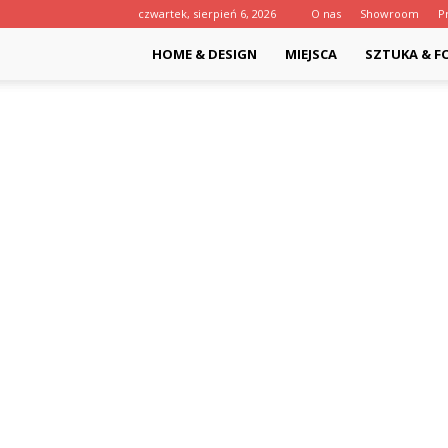
czwartek, sierpień 6, 2026
O nas
Showroom
P
HOME & DESIGN
MIEJSCA
SZTUKA & F