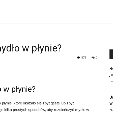
ydło w płynie?
874
0
R
j
ro
 w płynie?
J
w
płynie, które okazało się zbyt gęste lub zbyt
ieje kilka prostych sposobów, aby rozcieńczyć mydło w
ro