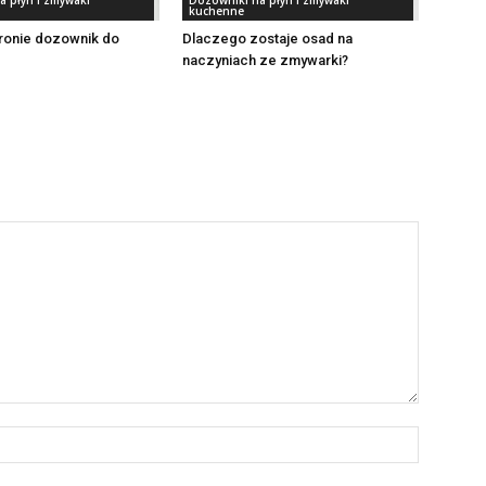
a płyn i zmywaki
Dozowniki na płyn i zmywaki
kuchenne
tronie dozownik do
Dlaczego zostaje osad na
naczyniach ze zmywarki?