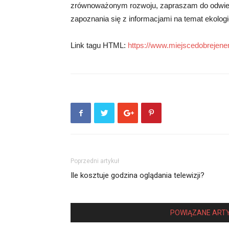
zrównoważonym rozwoju, zapraszam do odwiedze
zapoznania się z informacjami na temat ekologi
Link tagu HTML:
https://www.miejscedobrejenerg
Poprzedni artykuł
Ile kosztuje godzina oglądania telewizji?
POWIĄZANE ART