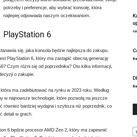
potrzeby i preferencje, aby wybrać konsolę, która
K
najlepiej odpowiada naszym oczekiwaniom.
u
ro
PlayStation 6
C
tanawia się, jaka konsola będzie najlepsza do zakupu.
st PlayStation 6, który ma zastąpić obecną generację
Re
? Czym różni się od poprzednika? Oto kilka informacji,
ecyzji o zakupie.
D
Re
y, która ma zadebiutować na rynku w 2023 roku. Według
 w najnowsze technologie, które pozwolą na jeszcze
ć również bardziej wydajna i szybsza niż poprzednik, co
ć detali w grach.
Ka
ion 6 będzie procesor AMD Zen 2, który ma zapewnić