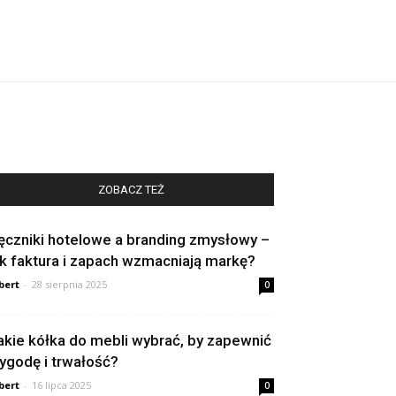
ZOBACZ TEŻ
ęczniki hotelowe a branding zmysłowy –
ak faktura i zapach wzmacniają markę?
bert
-
28 sierpnia 2025
0
akie kółka do mebli wybrać, by zapewnić
ygodę i trwałość?
bert
-
16 lipca 2025
0