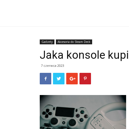
Gadzety
Akcesoria do Steam Deck
Jaka konsole kup
7 czerwca 2023