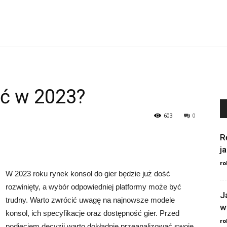
ić w 2023?
603
0
R
j
ro
W 2023 roku rynek konsol do gier będzie już dość
rozwinięty, a wybór odpowiedniej platformy może być
J
trudny. Warto zwrócić uwagę na najnowsze modele
w
konsol, ich specyfikacje oraz dostępność gier. Przed
ro
podjęciem decyzji warto dokładnie przeanalizować swoje