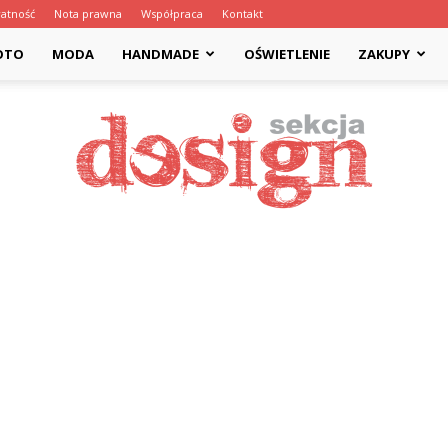
atność
Nota prawna
Współpraca
Kontakt
OTO
MODA
HANDMADE
OŚWIETLENIE
ZAKUPY
Designsekcja