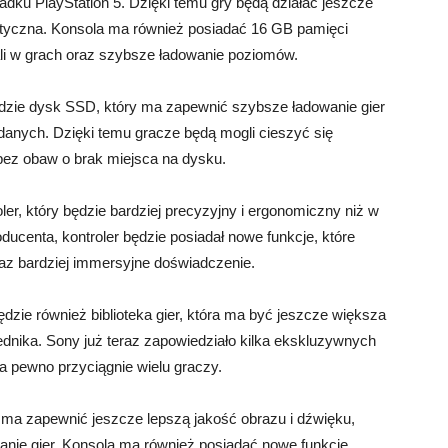
dku PlayStation 5. Dzięki temu gry będą działać jeszcze
alistyczna. Konsola ma również posiadać 16 GB pamięci
ali w grach oraz szybsze ładowanie poziomów.
zie dysk SSD, który ma zapewnić szybsze ładowanie gier
 danych. Dzięki temu gracze będą mogli cieszyć się
, bez obaw o brak miejsca na dysku.
er, który będzie bardziej precyzyjny i ergonomiczny niż w
ucenta, kontroler będzie posiadał nowe funkcje, które
raz bardziej immersyjne doświadczenie.
dzie również biblioteka gier, która ma być jeszcze większa
ednika. Sony już teraz zapowiedziało kilka ekskluzywnych
na pewno przyciągnie wielu graczy.
 ma zapewnić jeszcze lepszą jakość obrazu i dźwięku,
nie gier. Konsola ma również posiadać nowe funkcje,