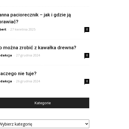
anna paciorecznik – jak i gdzie ją
prawiać?
bert
-
27 kwietnia 2025
0
o można zrobić z kawałka drewna?
dakcja
-
27 grudnia 2024
0
laczego nie tuje?
dakcja
-
26 grudnia 2024
0
Kategorie
tegorie