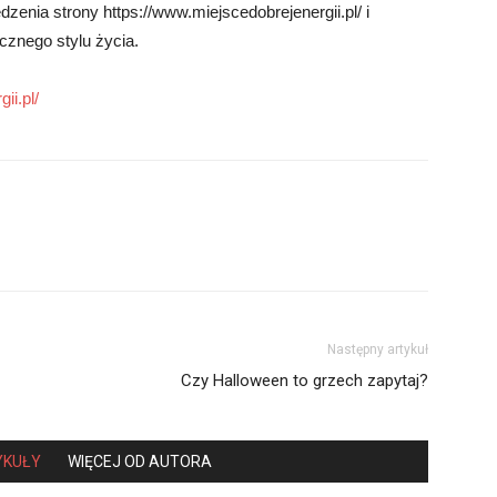
nia strony https://www.miejscedobrejenergii.pl/ i
cznego stylu życia.
ii.pl/
Następny artykuł
Czy Halloween to grzech zapytaj?
YKUŁY
WIĘCEJ OD AUTORA