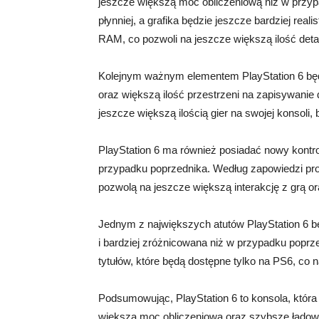
jeszcze większą moc obliczeniową niż w przypa
płynniej, a grafika będzie jeszcze bardziej re
RAM, co pozwoli na jeszcze większą ilość det
Kolejnym ważnym elementem PlayStation 6 będ
oraz większą ilość przestrzeni na zapisywanie
jeszcze większą ilością gier na swojej konsoli
PlayStation 6 ma również posiadać nowy kontrol
przypadku poprzednika. Według zapowiedzi prod
pozwolą na jeszcze większą interakcję z grą o
Jednym z największych atutów PlayStation 6 bę
i bardziej zróżnicowana niż w przypadku poprz
tytułów, które będą dostępne tylko na PS6, co 
Podsumowując, PlayStation 6 to konsola, która
większą moc obliczeniową oraz szybsze ładowa