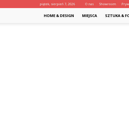
piątek, sierpień 7, 2026
O nas
Showroom
Pryw
HOME & DESIGN
MIEJSCA
SZTUKA & F