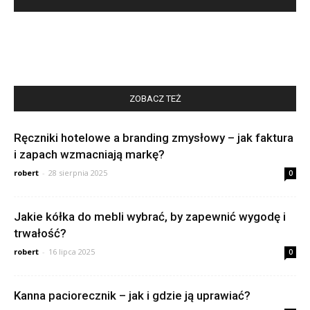
ZOBACZ TEŻ
Ręczniki hotelowe a branding zmysłowy – jak faktura
i zapach wzmacniają markę?
robert
-
28 sierpnia 2025
0
Jakie kółka do mebli wybrać, by zapewnić wygodę i
trwałość?
robert
-
16 lipca 2025
0
Kanna paciorecznik – jak i gdzie ją uprawiać?