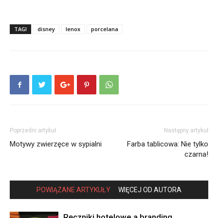
TAGI
disney
lenox
porcelana
Poprzedni artykuł
Następny artykuł
Motywy zwierzęce w sypialni
Farba tablicowa: Nie tylko
czarna!
POWIĄZANE ARTYKUŁY
WIĘCEJ OD AUTORA
Ręczniki hotelowe a branding