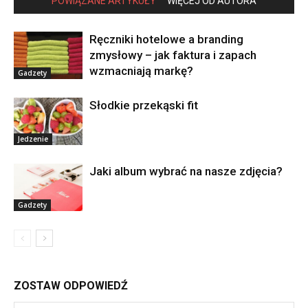
POWIĄZANE ARTYKUŁY
WIĘCEJ OD AUTORA
Ręczniki hotelowe a branding
zmysłowy – jak faktura i zapach
wzmacniają markę?
Gadzety
Słodkie przekąski fit
Jedzenie
Jaki album wybrać na nasze zdjęcia?
Gadzety
ZOSTAW ODPOWIEDŹ