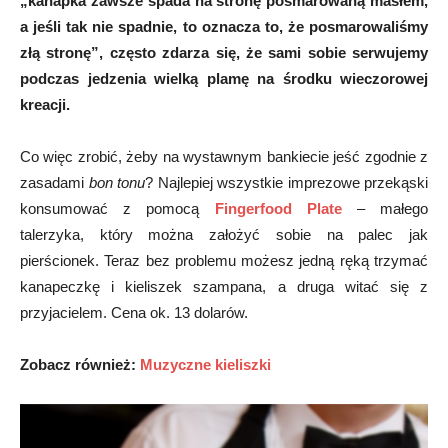
„kanapka zawsze spada na stronę posmarowaną masłem,
a jeśli tak nie spadnie, to oznacza to, że posmarowaliśmy
złą stronę”, często zdarza się, że sami sobie serwujemy
podczas jedzenia wielką plamę na środku wieczorowej
kreacji.
Co więc zrobić, żeby na wystawnym bankiecie jeść zgodnie z
zasadami
bon tonu
? Najlepiej wszystkie imprezowe przekąski
konsumować z pomocą
Fingerfood Plate
– małego
talerzyka, który można założyć sobie na palec jak
pierścionek. Teraz bez problemu możesz jedną ręką trzymać
kanapeczkę i kieliszek szampana, a druga witać się z
przyjacielem. Cena ok. 13 dolarów.
Zobacz również:
Muzyczne kieliszki