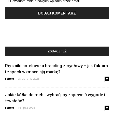
Powiadom mnie o nowych wpisach przez email.
ZOBACZ TEŻ
Ręczniki hotelowe a branding zmysłowy – jak faktura
i zapach wzmacniają markę?
robert
-
28 sierpnia 2025
0
Jakie kółka do mebli wybrać, by zapewnić wygodę i
trwałość?
robert
-
16 lipca 2025
0