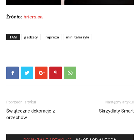
Źródło:
briers.ca
TAGI
gadżety
impreza
mini talerzyki
Poprzedni artykuł
Następny artykuł
Świąteczne dekoracje z
Skrzydlaty Smart
orzechów